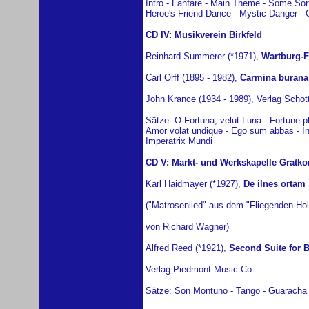
Intro - Fanfare - Main Theme - Some Sort
Heroe's Friend Dance - Mystic Danger - 
CD IV: Musikverein Birkfeld
Reinhard Summerer (*1971),
Wartburg-F
Carl Orff (1895 - 1982),
Carmina burana
John Krance (1934 - 1989), Verlag Schot
Sätze: O Fortuna, velut Luna - Fortune p
Amor volat undique - Ego sum abbas - In
Imperatrix Mundi
CD V: Markt- und Werkskapelle Gratko
Karl Haidmayer (*1927),
De ilnes ortam
("Matrosenlied" aus dem "Fliegenden Hol
von Richard Wagner)
Alfred Reed (*1921),
Second Suite for 
Verlag Piedmont Music Co.
Sätze: Son Montuno - Tango - Guaracha