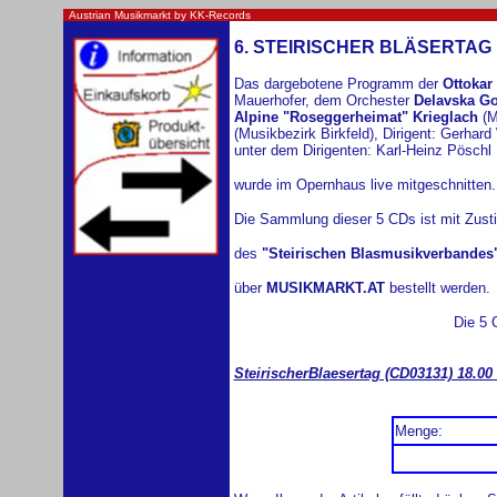
Austrian Musikmarkt by KK-Records
6. STEIRISCHER BLÄSERTAG
Das dargebotene Programm der
Ottokar
Mauerhofer, dem Orchester
Delavska Go
Alpine "Roseggerheimat" Krieglach
(M
(Musikbezirk Birkfeld), Dirigent: Gerhar
unter dem Dirigenten: Karl-Heinz Pöschl
wurde im Opernhaus live mitgeschnitten.
Die Sammlung dieser 5 CDs ist mit Zus
des
"Steirischen Blasmusikverbandes
über
MUSIKMARKT.AT
bestellt werden.
Die 5 
SteirischerBlaesertag (CD03131) 18.0
Menge: