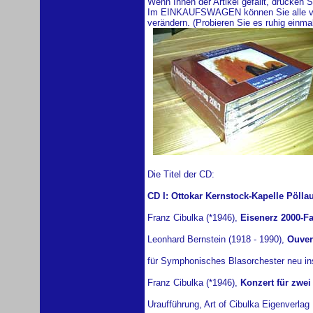
Wenn Ihnen der Artikel gefällt, drücke
Im EINKAUFSWAGEN können Sie alle von
verändern. (Probieren Sie es ruhig einmal
Die Titel der CD:
CD I: Ottokar Kernstock-Kapelle Pölla
Franz Cibulka (*1946),
Eisenerz 2000-Fa
Leonhard Bernstein (1918 - 1990),
Ouver
für Symphonisches Blasorchester neu in
Franz Cibulka (*1946),
Konzert für zwei
Uraufführung, Art of Cibulka Eigenverlag