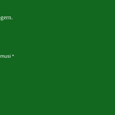
ägern.
musi *