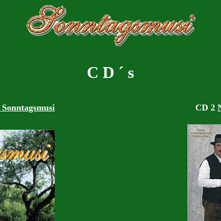
C D ´ s
 Sonntagsmusi
CD 2