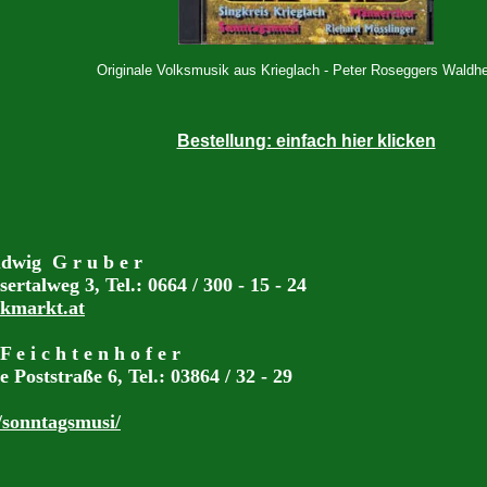
Originale Volksmusik aus Krieglach - Peter Roseggers Waldh
Bestellung: einfach hier klicken
ig G r u b e r
ertalweg 3, Tel.: 0664 / 300 - 15 - 24
kmarkt.at
e i c h t e n h o f e r
 Poststraße 6, Tel.: 03864 / 32 - 29
/sonntagsmusi/