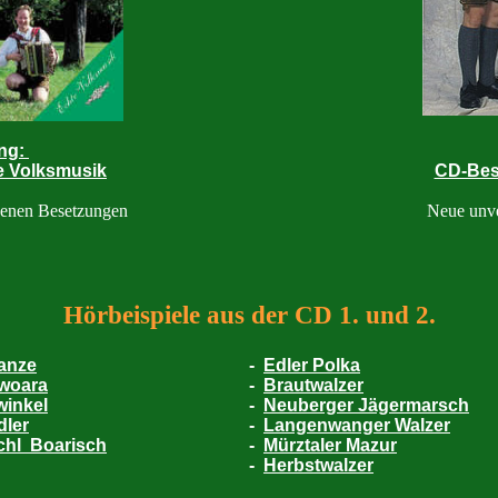
ung:
e Volksmusik
CD-Best
edenen Besetzungen
Neue unv
Hörbeispiele aus der CD 1. und 2.
anze
-
Edler Polka
woara
-
Brautwalzer
winkel
-
Neuberger Jägermarsch
dler
-
Langenwanger Walzer
chl Boarisch
-
Mürztaler Mazur
-
Herbstwalzer