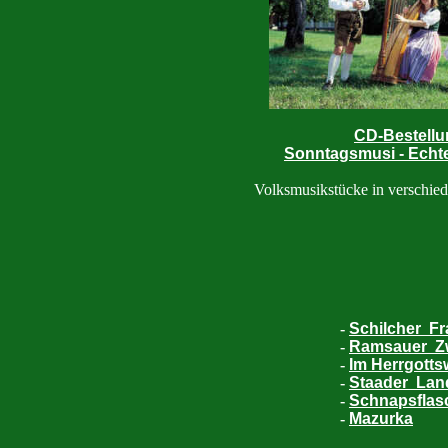
CD-Bestell
Sonntagsmusi - Echt
Volksmusikstücke in verschi
-
Schilcher Fr
-
Ramsauer Z
-
Im Herrgotts
-
Staader Lan
-
Schnapsflas
-
Mazurka